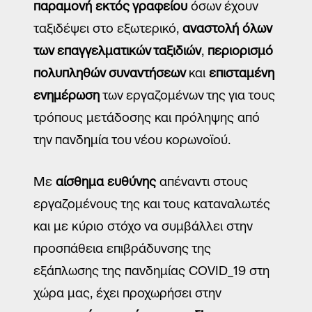
παραμονή εκτός γραφείου
όσων έχουν
τους συνεργάτες της για την καλύτερη εξυπηρέτησή μου,
σύμφωνα με την
Πολιτική Προστασίας Προσωπικών Δεδομένων
ταξιδέψει στο εξωτερικό,
αναστολή όλων
*
των επαγγελματικών ταξιδιών
,
περιορισμό
πολυπληθών συναντήσεων
και
επισταμένη
Αποστολή
ενημέρωση
των εργαζομένων της για τους
τρόπους μετάδοσης και πρόληψης από
την πανδημία του νέου κορωνοϊού.
Με
αίσθημα ευθύνης
απέναντι στους
εργαζομένους της και τους καταναλωτές
και με κύριο στόχο να συμβάλλει στην
προσπάθεια επιβράδυνσης της
εξάπλωσης της πανδημίας COVID_19 στη
χώρα μας, έχει προχωρήσει στην