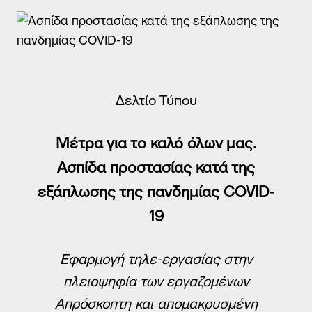
Τρόποι Επικοινωνίας
Συχνές Ερωτήσεις (FAQs)
Χρήσιμα Έντυπα
Χρήσιμα links
Δελτίο Τύπου
Δίκτυο καταστημάτων
Σημεία Πληρωμής λογαριασμών
Μέτρα για το καλό όλων μας.
Πείτε μας την άποψή σας
Ασπίδα προστασίας κατά της
εξάπλωσης της πανδημίας
COVID
-
19
Εφαρμογή τηλε-εργασίας στην
πλειοψηφία των εργαζομένων
Απρόσκοπτη και απομακρυσμένη