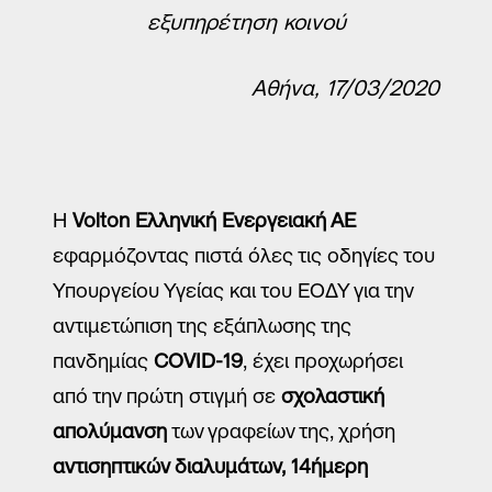
εξυπηρέτηση κοινού
Μάθετε περισσότερα
Αθήνα, 17/03/2020
Φόρμα εκδήλωσης ενδιαφέροντος
Η
Volton
Ελληνική Ενεργειακή ΑΕ
Όνομα
εφαρμόζοντας πιστά όλες τις οδηγίες του
Επίθετο
Υπουργείου Υγείας και του ΕΟΔΥ για την
αντιμετώπιση της εξάπλωσης της
Email
πανδημίας
COVID
-19
, έχει προχωρήσει
από την πρώτη στιγμή σε
σχολαστική
Τηλέφωνο *
απολύμανση
των γραφείων της, χρήση
αντισηπτικών διαλυμάτων,
14ήμερη
Αποδέχομαι τη χρήση των στοιχείων μου από την Volton και