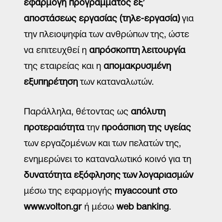
εφαρμογή προγράμματος εξ’
αποστάσεως εργασίας (τηλε-εργασία)
για
την πλειοψηφία των ανθρώπων της, ώστε
να επιτευχθεί η
απρόσκοπτη λειτουργία
της εταιρείας και η
απομακρυσμένη
εξυπηρέτηση
των καταναλωτών.
Παράλληλα, θέτοντας ως
απόλυτη
προτεραιότητα
την
προάσπιση της υγείας
των εργαζομένων και των πελατών της,
ενημερώνει το καταναλωτικό κοινό για τη
δυνατότητα εξόφλησης των λογαριασμών
μέσω της εφαρμογής
myaccount
στο
www
.
volton
.
gr
ή μέσω
web
banking
.