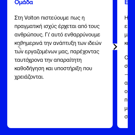
Ομάδα
Επι
Στη Volton πιστεύουμε πως η
Η Vo
πραγματική ισχύς έρχεται από τους
ειλι
ανθρώπους. Γι’ αυτό ενθαρρύνουμε
με λ
καθημερινά την ανάπτυξη των ιδεών
κατ
των εργαζομένων μας, παρέχοντας
Οι σ
ταυτόχρονα την απαραίτητη
στην
καθοδήγηση και υποστήριξη που
— γι
χρειάζονται.
αποτ
ουσ
πάν
μας 
συνέ