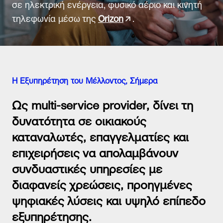
σε ηλεκτρική ενέργεια, φυσικό αέριο και κινητή
τηλεφωνία μέσω της
Orizon
.
Τρόποι Επικοινωνίας
Συχνές Ερωτήσεις (FAQs)
Χρήσιμα Έντυπα
Χρήσιμα links
Δίκτυο καταστημάτων
Η Εξυπηρέτηση του Μέλλοντος, Σήμερα
Σημεία Πληρωμής λογαριασμών
Ως multi-service provider, δίνει τη
Πείτε μας την άποψή σας
δυνατότητα σε οικιακούς
καταναλωτές, επαγγελματίες και
επιχειρήσεις να απολαμβάνουν
συνδυαστικές υπηρεσίες με
διαφανείς χρεώσεις, προηγμένες
ψηφιακές λύσεις και υψηλό επίπεδο
εξυπηρέτησης.