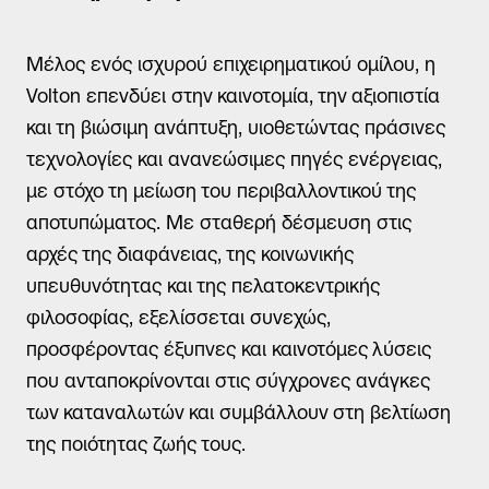
Μάθετε περισσότερα
Μέλος ενός ισχυρού επιχειρηματικού ομίλου, η
Volton επενδύει στην καινοτομία, την αξιοπιστία
Φόρμα εκδήλωσης ενδιαφέροντος
και τη βιώσιμη ανάπτυξη, υιοθετώντας πράσινες
τεχνολογίες και ανανεώσιμες πηγές ενέργειας,
με στόχο τη μείωση του περιβαλλοντικού της
Όνομα
αποτυπώματος. Με σταθερή δέσμευση στις
αρχές της διαφάνειας, της κοινωνικής
υπευθυνότητας και της πελατοκεντρικής
Επίθετο
φιλοσοφίας, εξελίσσεται συνεχώς,
προσφέροντας έξυπνες και καινοτόμες λύσεις
Email
που ανταποκρίνονται στις σύγχρονες ανάγκες
των καταναλωτών και συμβάλλουν στη βελτίωση
Τηλέφωνο *
της ποιότητας ζωής τους.
Αποδέχομαι τη χρήση των στοιχείων μου από την Volton και