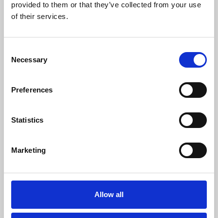
provided to them or that they’ve collected from your use
of their services.
Consent
Necessary
22 Μαΐου, 2026
Selection
Η Volton συνεχίζει να φωτίζει ό,τι αξίζει:
Preferences
Νέος Σταθμός η Σίκινος
Statistics
Marketing
Allow all