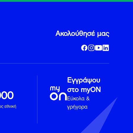
Ακολούθησέ μας
Εγγράψου
στο myON
000
Εύκολα &
γρήγορα
ως εθνική