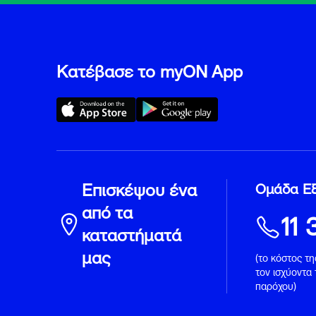
Κατέβασε το myON App
Επισκέψου ένα
Ομάδα Ε
από τα
11 
καταστήματά
μας
(το κόστος τ
τον ισχύοντα
παρόχου)