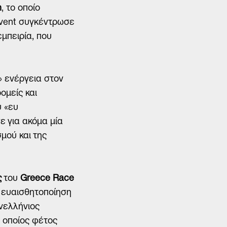
n
, το οποίο
event συγκέντρωσε
μπειρία, που
» ενέργεια στον
ομείς και
υ «ευ
ε για ακόμα μία
μού και της
ς
του
Greece Race
ν ευαισθητοποίηση
ανελλήνιος
 οποίος φέτος