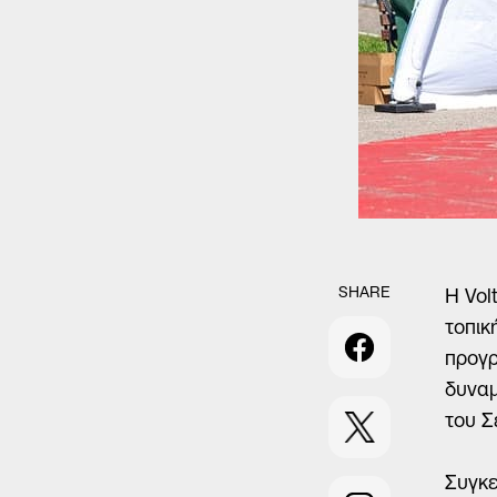
Μάθετε περισσότερα
SHARE
Η Vol
τοπικ
προγρ
δυναμ
του Σ
Συγκε