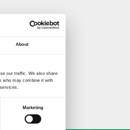
ε με μικρούς και
το ειδικά
ευκαιρία να
ουν αναμνηστικά,
About
 και προσφοράς.
 υπευθυνότητας
se our traffic. We also share
ωνίας και των
ers who may combine it with
ντος και την
 services.
και ενώνουν την
 αύριο.
Marketing