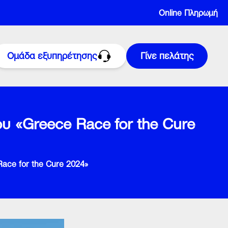
Online Πληρωμή
Ομάδα εξυπηρέτησης
Γίνε πελάτης
ου «Greece Race for the Cure
11300
Race for the Cure 2024»
 στο
216 300 1000
ευτέρα έως Σάββατο: 08:00–22:00
υριακή: 09:00–17:00