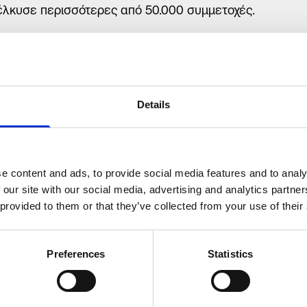
λκυσε περισσότερες από 50.000 συμμετοχές.
tonakos
, η αγαπημένη μασκότ της Volton φωτογραφήθηκ
ους, χαρίζοντας χαμόγελα και ενθουσιασμό σε όλους. Σ
ρφωμένο περίπτερο της Volton, οι επισκέπτες είχαν την 
τάσχουν σε διαγωνισμούς με απίθανα δώρα και να πάρ
Details
ύοντας έτσι ακόμα περισσότερο, το κλίμα αλληλεγγύης
ton παραμένει προσηλωμένη στο πρόγραμμα εταιρικής
e content and ads, to provide social media features and to analy
ζουμε ό,τι αξίζει»
που έχει ως στόχο, τη στήριξη της κοιν
 our site with our social media, advertising and analytics partn
θητων κοινωνικών ομάδων, την προστασία του περιβάλλο
 provided to them or that they’ve collected from your use of their
ρο ανάπτυξη, στηρίζοντας πρωτοβουλίες που εμπνέουν 
νία, συμβάλλοντας με αυτόν τον τρόπο σε ένα καλύτερο
Preferences
Statistics