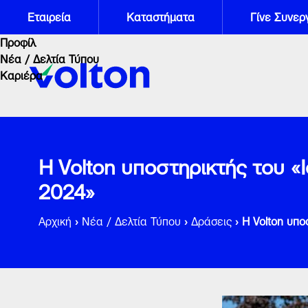
Εταιρεία
Καταστήματα
Γίνε Συνερ
Προφίλ
Νέα / Δελτία Τύπου
Καριέρα
H Volton υποστηρικτής του «
2024»
Αρχική
›
Νέα / Δελτία Τύπου
›
Δράσεις
›
H Volton υπο