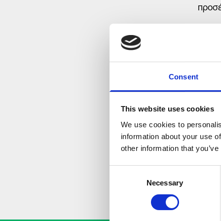
προσέ
Ο
Vol
μεγάλ
διαμο
συμμε
Consent
ενισχ
This website uses cookies
Η Vol
We use cookies to personalis
«Φωτί
information about your use of
ευαίσ
other information that you’ve
αειφό
Consent
κοινω
Necessary
Selection