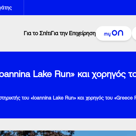
γάτης
Για το Σπίτι
Για την Επιχείρηση
Ioannina Lake Run» και χορηγός τ
στηρικτής του «Ioannina Lake Run» και χορηγός του «Greece 
ή
Δ
Κ
Πληρωμή Λογαριασμού