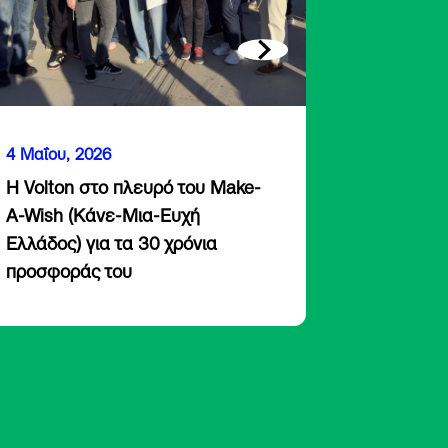
27 Απριλίο
Η Volton κ
Οικονομικ
Δελφών: Η
4 Μαΐου, 2026
του custo
Η Volton στο πλευρό του Make-
εποχή του
A-Wish (Κάνε-Μια-Ευχή
Ελλάδος) για τα 30 χρόνια
προσφοράς του