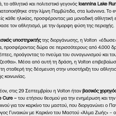
ά, το αθλητικό και πολιτιστικό γεγονός
Ioannina Lake Ru
ατοποιήθηκε στην λίμνη Παμβώτιδα, στα Ιωάννινα. Το 
ίς κάθε ηλικίας, προσφέροντας μια μοναδική αθλητική ε
ασε τον αθλητισμό, με την όμορφη φύση της περιοχής.
σικός υποστηρικτής
της διοργάνωσης, η Volton «έδωσε
, προσφέροντας δώρα σε περισσότερους από 4.000 δρ
έπτες, προάγοντας το πνεύμα του συναγωνισμού και το
ζεσθαι». Μέσα από αυτή τη δράση, η Volton επιβεβαίωσ
τη σταθερή της δέσμευση στην υποστήριξη του αθλητισ
ής κοινωνίας.
έον, στις 29 Σεπτεμβρίου η Volton ήταν
βασικός χορηγό
he Cure –
του ετήσιου θεσμού για την ενημέρωση και τη
οινού για τον καρκίνο του μαστού, που διοργανώνει ο Π
γος Γυναικών με Καρκίνο του Μαστού «Άλμα Ζωής» – ο