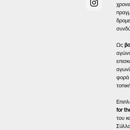
χρονι
πραγμ
δρομε
συνδύ
Ως
βα
αγώνα
επισκ
αγωνί
φορά 
τοπικ
Επιπλ
for t
του κ
Σύλλο